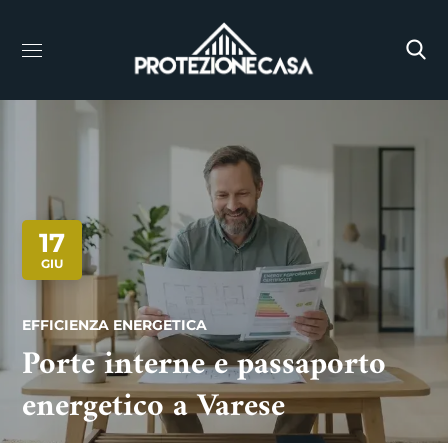
17
GIU
EFFICIENZA ENERGETICA
Porte interne e passaporto
energetico a Varese