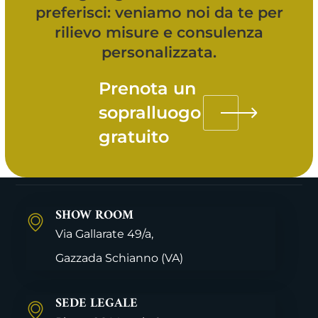
preferisci: veniamo noi da te per
rilievo misure e consulenza
personalizzata.
Prenota un
sopralluogo
gratuito
SHOW ROOM
Via Gallarate 49/a,
Gazzada Schianno
(VA)
SEDE LEGALE