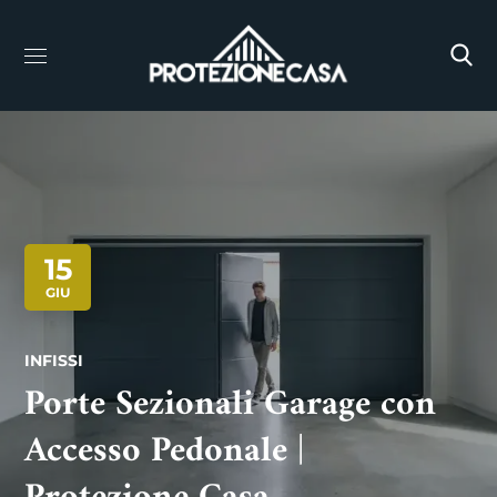
15
GIU
INFISSI
Porte Sezionali Garage con
Accesso Pedonale |