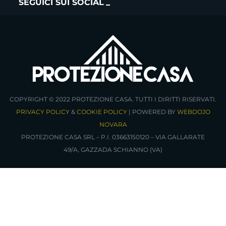
SEGUICI SUI SOCIAL
COPYRIGHT © 2022 PROTEZIONE CASA. TUTTI I DIRITTI RISERVATI.
PRIVACY POLICY
&
COOKIE POLICY
| POWERED BY
WEBDOJO
NOVARA
PROTEZIONE CASA SRL – P.I. 03663150120 – VIA GALLARATE
49/A, GAZZADA SCHIANNO (VA)