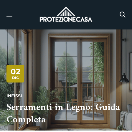
02
DIC
INFISSI
Serramenti in Legno: Guida
Completa