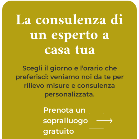
La consulenza di
un esperto a
casa tua
Scegli il giorno e l’orario che
preferisci: veniamo noi da te per
rilievo misure e consulenza
personalizzata.
Prenota un
sopralluogo
gratuito