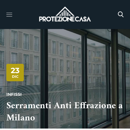
23
DIC
INFISSI
Serramenti Anti Effrazione a
Milano