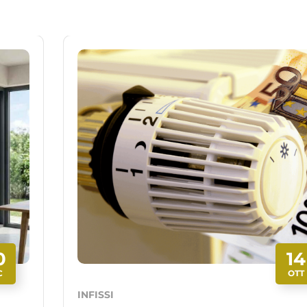
0
14
C
OTT
INFISSI