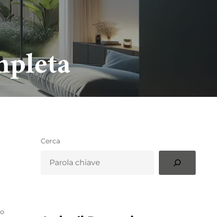
mpleta
Cerca
io