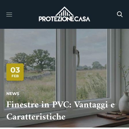
03
FEB
NEWS
Finestre in PVC: Vantaggi e
Caratteristiche