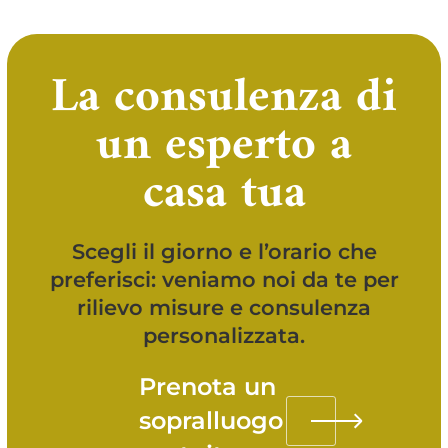
La consulenza di
un esperto a
casa tua
Scegli il giorno e l’orario che
preferisci: veniamo noi da te per
rilievo misure e consulenza
personalizzata.
Prenota un
sopralluogo