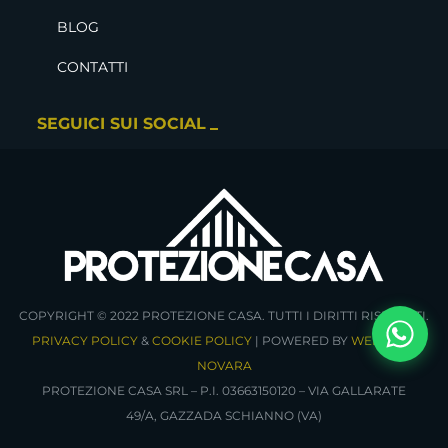
BLOG
CONTATTI
SEGUICI SUI SOCIAL
COPYRIGHT © 2022 PROTEZIONE CASA. TUTTI I DIRITTI RISERVATI.
PRIVACY POLICY
&
COOKIE POLICY
| POWERED BY
WEBDOJO
NOVARA
PROTEZIONE CASA SRL – P.I. 03663150120 – VIA GALLARATE
49/A, GAZZADA SCHIANNO (VA)