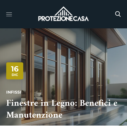
16
DIC
INFISSI
Finestre in Legno: Benefici e
Manutenzione