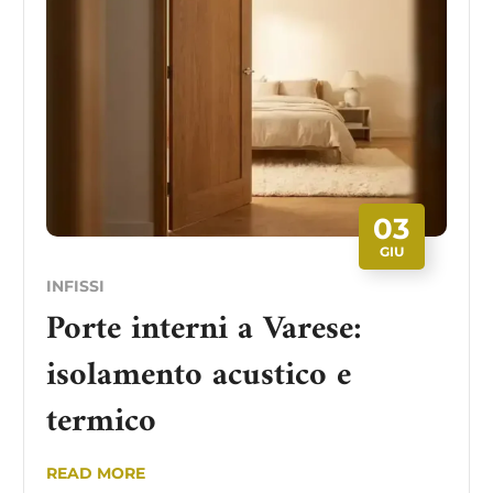
03
GIU
INFISSI
Porte interni a Varese:
isolamento acustico e
termico
READ MORE