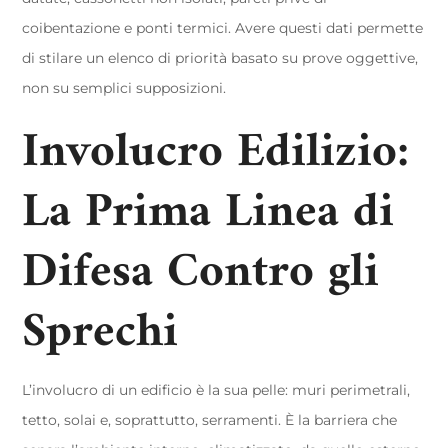
coibentazione e ponti termici. Avere questi dati permette
di stilare un elenco di priorità basato su prove oggettive,
non su semplici supposizioni.
Involucro Edilizio:
La Prima Linea di
Difesa Contro gli
Sprechi
L’involucro di un edificio è la sua pelle: muri perimetrali,
tetto, solai e, soprattutto, serramenti. È la barriera che