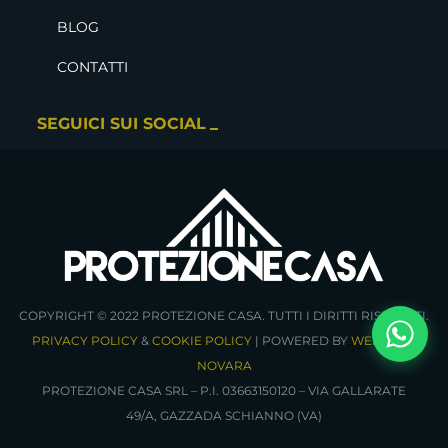
BLOG
CONTATTI
SEGUICI SUI SOCIAL
COPYRIGHT © 2022 PROTEZIONE CASA. TUTTI I DIRITTI RISERVATI.
PRIVACY POLICY
&
COOKIE POLICY
| POWERED BY
WEBDOJO
NOVARA
PROTEZIONE CASA SRL – P.I. 03663150120 – VIA GALLARATE
49/A, GAZZADA SCHIANNO (VA)