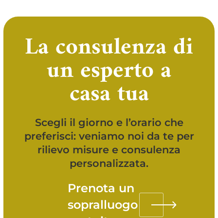
La consulenza di
un esperto a
casa tua
Scegli il giorno e l’orario che
preferisci: veniamo noi da te per
rilievo misure e consulenza
personalizzata.
Prenota un
sopralluogo