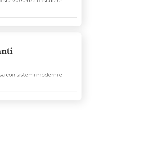
di scasso senza trascurare
nti
asa con sistemi moderni e