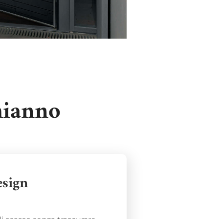
hianno
esign