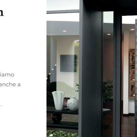
n
e
piamo
 anche a
.