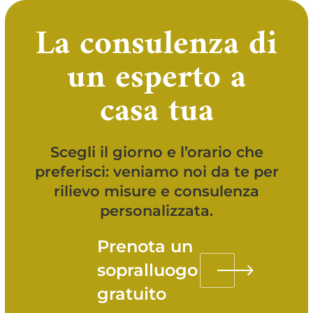
La consulenza di
un esperto a
casa tua
Scegli il giorno e l’orario che
preferisci: veniamo noi da te per
rilievo misure e consulenza
personalizzata.
Prenota un
sopralluogo
gratuito